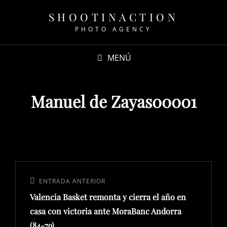
SHOOTINACTION
PHOTO AGENCY
MENÚ
Manuel de Zayas00001
Navegación
de
Entrada
ENTRADA ANTERIOR
entradas
Valencia Basket remonta y cierra el año en
anterior:
casa con victoria ante MoraBanc Andorra
(84-79)