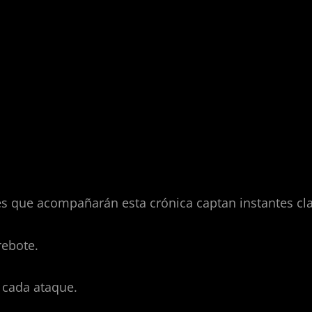
d del juego en cada foto
es que acompañarán esta crónica captan instantes c
rebote.
 cada ataque.