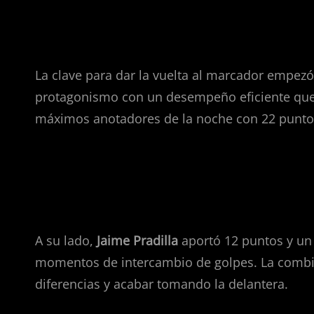
Brancou Badio eleva el nivel of
La clave para dar la vuelta al marcador empezó
protagonismo con un desempeño eficiente que t
máximos anotadores de la noche con 22 puntos
Jaime Pradilla y el control del r
A su lado,
Jaime Pradilla
aportó 12 puntos y un 
momentos de intercambio de golpes. La combina
diferencias y acabar tomando la delantera.