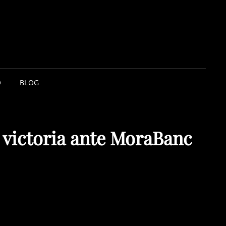
O
BLOG
n victoria ante MoraBanc
victoria ante