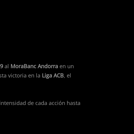
e boca
79
al
MoraBanc Andorra
en un
ta victoria en la
Liga ACB
, el
 intensidad de cada acción hasta