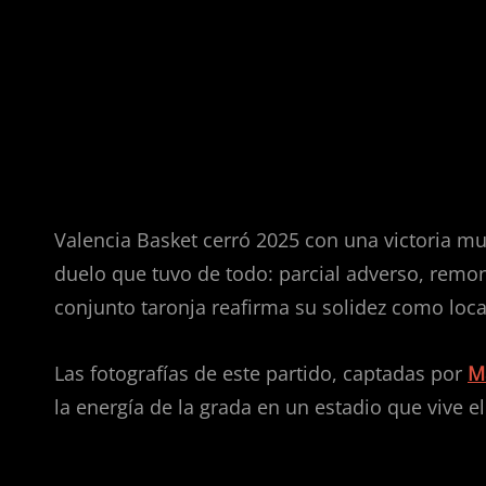
MoraBanc Andorra (84-7
Un triunfo trabajado para a
Valencia Basket cerró 2025 con una victoria m
duelo que tuvo de todo: parcial adverso, remon
conjunto taronja reafirma su solidez como loca
Las fotografías de este partido, captadas por
M
la energía de la grada en un estadio que vive 