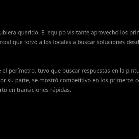
a arriba para los taronja
biera querido. El equipo visitante aprovechó los pr
rcial que forzó a los locales a buscar soluciones desd
 el perímetro, tuvo que buscar respuestas en la pintu
por su parte, se mostró competitivo en los primeros 
to en transiciones rápidas.
Pradilla toman el mando