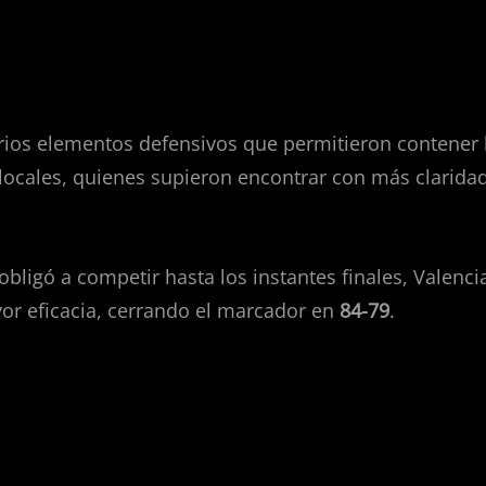
nja y gestión del final
arios elementos defensivos que permitieron contener 
os locales, quienes supieron encontrar con más clarida
 obligó a competir hasta los instantes finales, Valen
or eficacia, cerrando el marcador en
84-79
.
na gran despedida de año