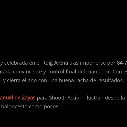
9)
cabar el 2025 con buen sabor d
uy celebrada en el
Roig Arena
tras imponerse por
84-
tada convincente y control final del marcador. Con es
l y cierra el año con una buena racha de resultados.
anuel de Zayas
para ShootInAction, ilustran desde la
el baloncesto como pocos.