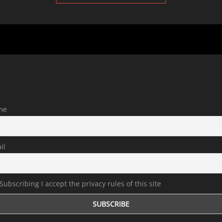
me
il
Subscribing I accept the privacy rules of this site