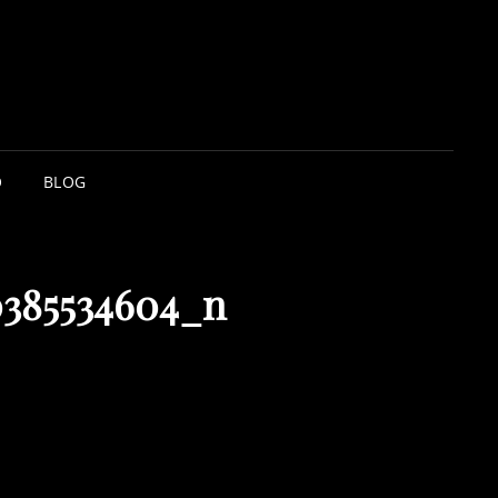
O
BLOG
0385534604_n