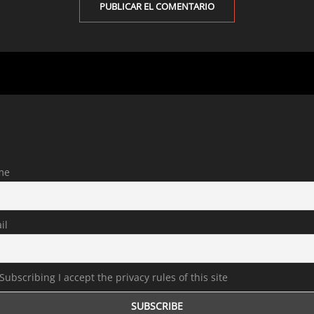
me
il
Subscribing I accept the privacy rules of this site