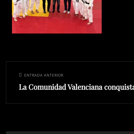
Navegación
de
Entrada
ENTRADA ANTERIOR
entradas
La Comunidad Valenciana conquista
anterior: