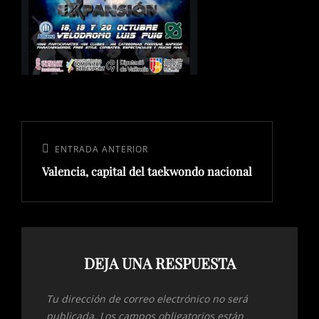
Navegación
de
Entrada
ENTRADA ANTERIOR
entradas
Valencia, capital del taekwondo nacional
anterior:
DEJA UNA RESPUESTA
Tu dirección de correo electrónico no será
publicada.
Los campos obligatorios están