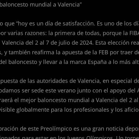
r baloncesto mundial a Valencia”
ado que “hoy es un día de satisfacción. Es uno de los
por varias razones: la primera de todas, porque la FI
Valencia del 2 al 7 de julio de 2024. Esta elección r
, y también reafirma la apuesta de la FEB por traer d
del baloncesto y llevar a la marca España a lo más alt
puesta de las autoridades de Valencia, en especial de
odamos ser sede este verano junto con el apoyo del 
raerá el mejor baloncesto mundial a Valencia del 2 al
isible globalmente para los profesionales y los afici
ebración de este Preolímpico es una gran noticia depor
cionados para estar en los Juegos Olímpicos. Un torn