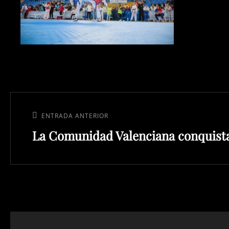
Navegación
de
Entrada
ENTRADA ANTERIOR
entradas
La Comunidad Valenciana conquista
anterior: