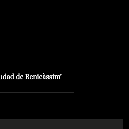
udad de Benicàssim’