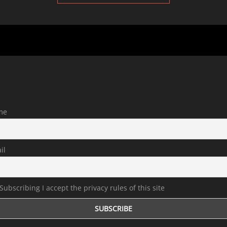
me
il
Subscribing I accept the privacy rules of this site