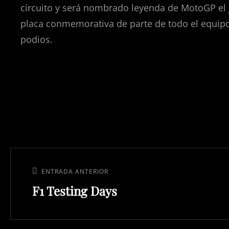
circuito y será nombrado leyenda de MotoGP el ju
placa conmemorativa de parte de todo el equipo d
podios.
Navegación
de
Entrada
ENTRADA ANTERIOR
entradas
F1 Testing Days
anterior: