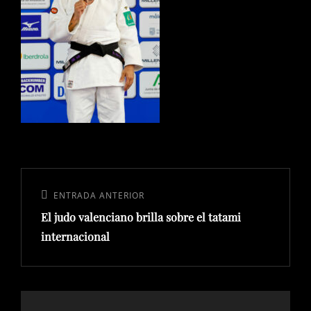
Navegación
de
Entrada
ENTRADA ANTERIOR
entradas
El judo valenciano brilla sobre el tatami
anterior:
internacional