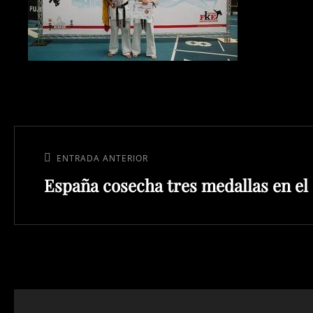
Navegación
de
Entrada
ENTRADA ANTERIOR
entradas
España cosecha tres medallas en e
anterior: