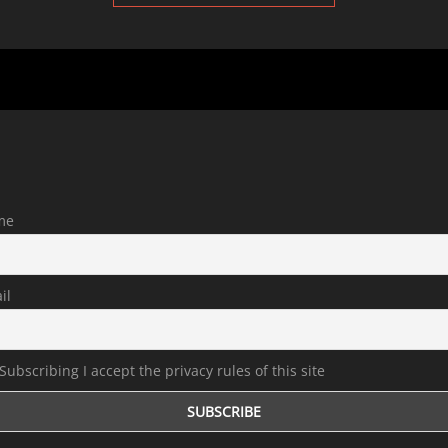
me
il
Subscribing I accept the privacy rules of this site