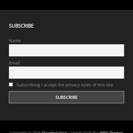
SUBSCRIBE
Name
Email
Subscribing I accept the privacy rules of this site
Copyright © 2026
ShootInAction
|
Signify Dark Por
WEN Themes