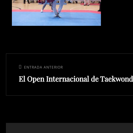
Navegación
de
Entrada
ENTRADA ANTERIOR
entradas
El Open Internacional de Taekwondo
anterior: