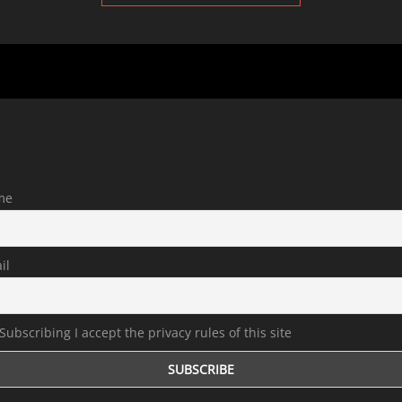
me
il
Subscribing I accept the privacy rules of this site