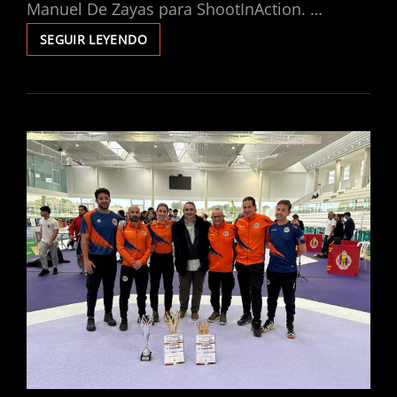
Manuel De Zayas para ShootInAction. …
SEGUIR LEYENDO
JAIRO
AGENJO
CONQUISTA
EUROPA
EN
LA
CATEGORÍA
ABSOLUTA