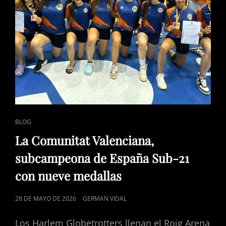
ENLACES
BLOG
DE
La Comunitat Valenciana,
CATEGORÍAS
subcampeona de España Sub-21
con nueve medallas
PUBLICADO
28 DE MAYO DE 2026
GERMAN VIDAL
EL
Los Harlem Globetrotters llenan el Roig Arena