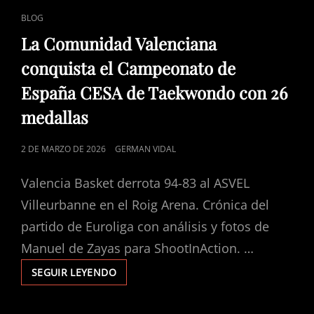
ENLACES
BLOG
DE
La Comunidad Valenciana
CATEGORÍAS
conquista el Campeonato de
España CESA de Taekwondo con 26
medallas
PUBLICADO
2 DE MARZO DE 2026
GERMAN VIDAL
EL
Valencia Basket derrota 94-83 al ASVEL
Villeurbanne en el Roig Arena. Crónica del
partido de Euroliga con análisis y fotos de
Manuel de Zayas para ShootInAction. …
SEGUIR LEYENDO
LA
COMUNIDAD
VALENCIANA