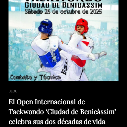
INTERNACIONAL
DE
TAEKWONDO
‘CIUDAD
DE
BENICÀSSIM’
ENLACES
BLOG
DE
El Open Internacional de
CATEGORÍAS
Taekwondo ‘Ciudad de Benicàssim’
celebra sus dos décadas de vida