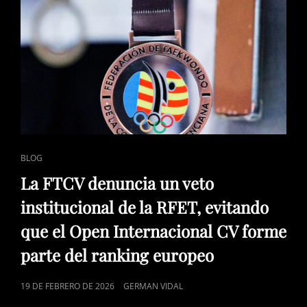
26º
EDICIÓN
EN
L’ALCORA
ENLACES
BLOG
DE
La FTCV denuncia un veto
CATEGORÍAS
institucional de la RFET, evitando
que el Open Internacional CV forme
parte del ranking europeo
PUBLICADO
19 DE FEBRERO DE 2026
GERMAN VIDAL
EL