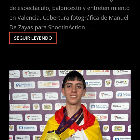
de espectáculo, baloncesto y entretenimiento
en Valencia. Cobertura fotográfica de Manuel
De Zayas para ShootInAction. …
SEGUIR LEYENDO
LA
COMUNITAT
VALENCIANA,
SUBCAMPEONA
DE
ESPAÑA
SUB-
21
CON
NUEVE
MEDALLAS