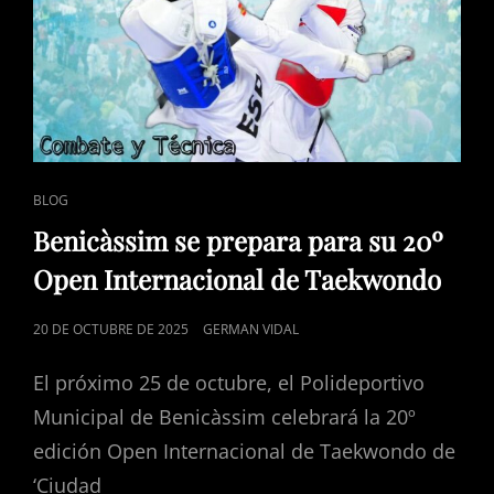
DE
VIDA
ENLACES
BLOG
DE
Benicàssim se prepara para su 20º
CATEGORÍAS
Open Internacional de Taekwondo
PUBLICADO
20 DE OCTUBRE DE 2025
GERMAN VIDAL
EL
El próximo 25 de octubre, el Polideportivo
Municipal de Benicàssim celebrará la 20º
edición Open Internacional de Taekwondo de
‘Ciudad