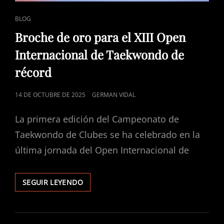
ENLACES
BLOG
DE
Broche de oro para el XIII Open
CATEGORÍAS
Internacional de Taekwondo de
récord
PUBLICADO
14 DE OCTUBRE DE 2025
GERMAN VIDAL
EL
La primera edición del Campeonato de
Taekwondo de Clubes se ha celebrado en la
última jornada del Open Internacional de
SEGUIR LEYENDO
BROCHE
DE
ORO
PARA