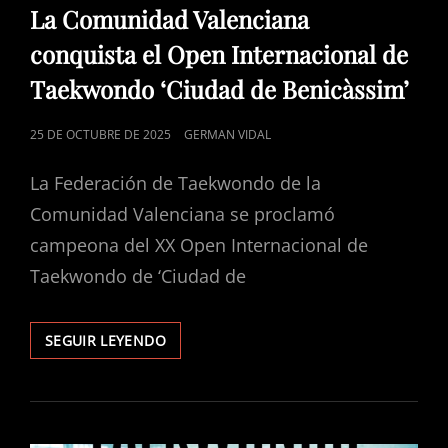
DE
La Comunidad Valenciana
CATEGORÍAS
conquista el Open Internacional de
Taekwondo ‘Ciudad de Benicàssim’
PUBLICADO
25 DE OCTUBRE DE 2025
GERMAN VIDAL
EL
La Federación de Taekwondo de la
Comunidad Valenciana se proclamó
campeona del XX Open Internacional de
Taekwondo de ‘Ciudad de
SEGUIR LEYENDO
LA
COMUNIDAD
VALENCIANA
CONQUISTA
EL
OPEN