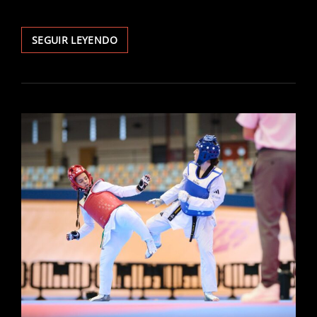
SEGUIR LEYENDO
BENICÀSSIM
SE
PREPARA
PARA
SU
20º
OPEN
INTERNACIONAL
DE
TAEKWONDO