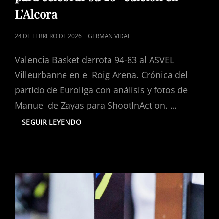
L’Alcora
PUBLICADO
24 DE FEBRERO DE 2026
GERMAN VIDAL
EL
Valencia Basket derrota 94-83 al ASVEL
Villeurbanne en el Roig Arena. Crónica del
partido de Euroliga con análisis y fotos de
Manuel de Zayas para ShootInAction. …
SEGUIR LEYENDO
EL
OPEN
DE
LA
CERÁMICA
SE
PREPARA
PARA
CELEBRAR
SU