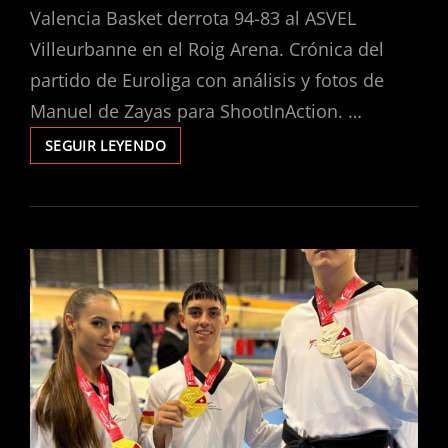
Valencia Basket derrota 94-83 al ASVEL
Villeurbanne en el Roig Arena. Crónica del
partido de Euroliga con análisis y fotos de
Manuel de Zayas para ShootInAction. …
SEGUIR LEYENDO
LA
FTCV
DENUNCIA
UN
VETO
INSTITUCIONAL
DE
LA
RFET,
EVITANDO
QUE
EL
OPEN
INTERNACIONAL
CV