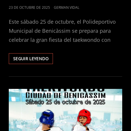
PUBLICADO
23 DE OCTUBRE DE 2025
GERMAN VIDAL
EL
Este sábado 25 de octubre, el Polideportivo
Municipal de Benicàssim se prepara para
celebrar la gran fiesta del taekwondo con
SEGUIR LEYENDO
EL
OPEN
INTERNACIONAL
DE
TAEKWONDO
‘CIUDAD
DE
BENICÀSSIM’
CELEBRA
SUS
DOS
DÉCADAS