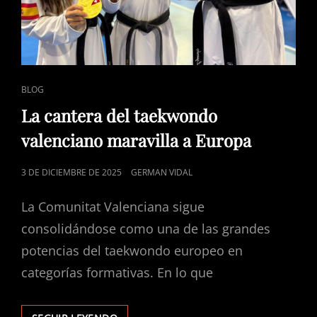
FORME
PARTE
DEL
RANKING
EUROPEO
ENLACES
BLOG
DE
La cantera del taekwondo
CATEGORÍAS
valenciano maravilla a Europa
PUBLICADO
3 DE DICIEMBRE DE 2025
GERMAN VIDAL
EL
La Comunitat Valenciana sigue
consolidándose como una de las grandes
potencias del taekwondo europeo en
categorías formativas. En lo que