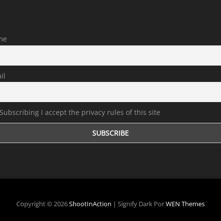
A
me
il
Subscribing I accept the privacy rules of this site
Copyright © 2026
ShootInAction
|
Signify Dark Por
WEN Themes