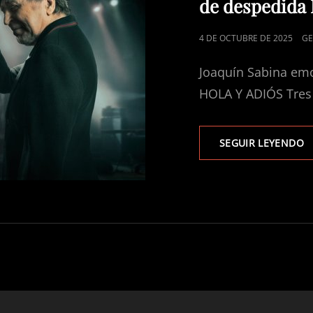
de despedida
PUBLICADO
4 DE OCTUBRE DE 2025
GE
EL
Joaquín Sabina emo
HOLA Y ADIÓS Tres 
SEGUIR LEYENDO
J
S
E
A
V
C
S
G
D
D
H
Y