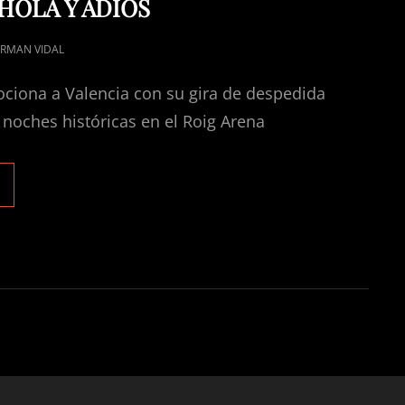
 HOLA Y ADIÓS
RMAN VIDAL
ciona a Valencia con su gira de despedida
noches históricas en el Roig Arena
OAQUÍN
ABINA
MOCIONA
ALENCIA
ON
U
IRA
E
ESPEDIDA
OLA