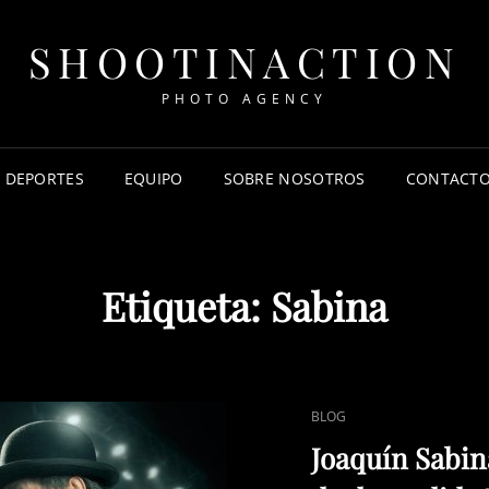
SHOOTINACTION
PHOTO AGENCY
DEPORTES
EQUIPO
SOBRE NOSOTROS
CONTACT
Etiqueta:
Sabina
ENLACES
BLOG
DE
Joaquín Sabin
CATEGORÍAS