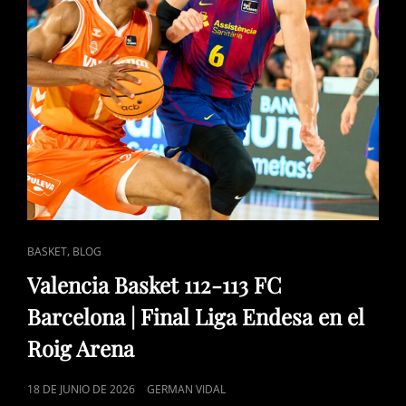
ENLACES
,
BASKET
BLOG
DE
Valencia Basket 112-113 FC
CATEGORÍAS
Barcelona | Final Liga Endesa en el
Roig Arena
PUBLICADO
18 DE JUNIO DE 2026
GERMAN VIDAL