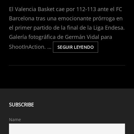
EL
El Valencia Basket cae por 112-113 ante el FC
Barcelona tras una emocionante prórroga en
el primer partido de la final de la Liga Endesa.
Galería fotográfica de Germán Vidal para
ShootInAction. …
SEGUIR LEYENDO
VALENCIA
BASKET
112-
113
FC
BARCELONA
|
FINAL
LIGA
ENDESA
SUBSCRIBE
EN
EL
Name
ROIG
ARENA