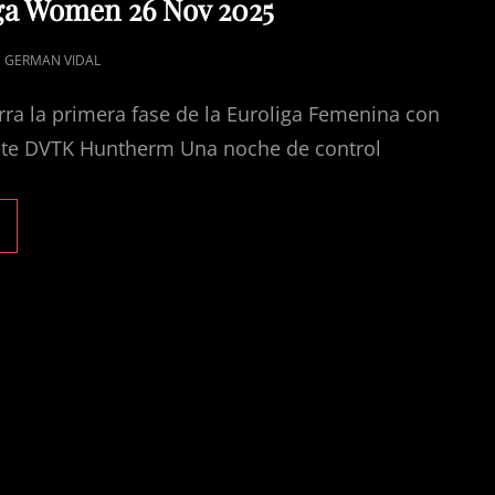
iga Women 26 Nov 2025
GERMAN VIDAL
rra la primera fase de la Euroliga Femenina con
ante DVTK Huntherm Una noche de control
ALENCIA
ASKET
1-
8
VTK
UNTHERM
RÓNICA
OTOS
UROLIGA
OMEN