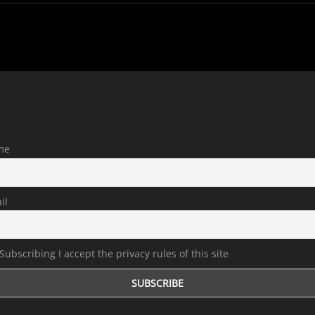
S
G
D
D
H
Y
A
me
il
Subscribing I accept the privacy rules of this site