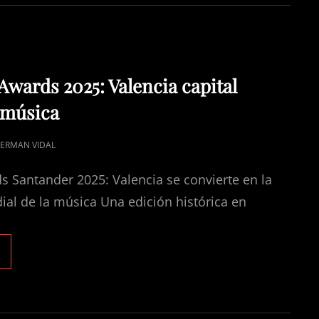
6
OV
025
wards 2025: Valencia capital
 música
ERMAN VIDAL
 Santander 2025: Valencia se convierte en la
ial de la música Una edición histórica en
OS40
USIC
WARDS
025:
ALENCIA