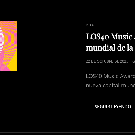
2
N
2
ENLACES
BLOG
DE
LOS40 Music A
CATEGORÍAS
mundial de la
PUBLICADO
22 DE OCTUBRE DE 2025
G
EL
LOS40 Music Awards
nueva capital mund
SEGUIR LEYENDO
L
M
A
2
V