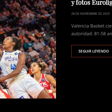
y fotos Eurol
PUBLICADO
28 DE NOVIEMBRE DE 2025
EL
Valencia Basket cie
autoridad: 81-58 
SEGUIR LEYENDO
V
B
8
5
D
H
|
C
Y
F
E
W