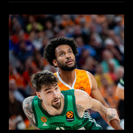
ROZA
LA
ÉPICA
PERO
CAE
EN
LA
PRÓRROGA
ANTE
PANATHINAIKOS
(105-
107)