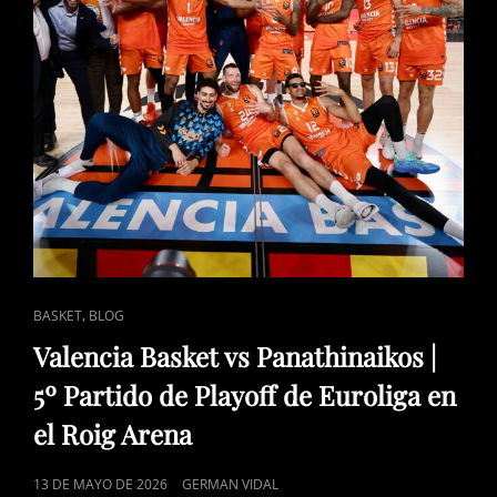
VETERANO
ENLACES
,
BASKET
BLOG
DE
Valencia Basket vs Panathinaikos |
CATEGORÍAS
5º Partido de Playoff de Euroliga en
el Roig Arena
PUBLICADO
13 DE MAYO DE 2026
GERMAN VIDAL