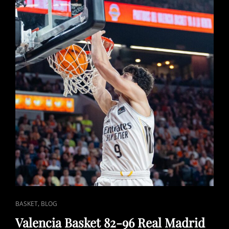
SUSPIRO
ANTE
PANATHINAIKOS
EN
LOS
CUARTOS
DE
EUROLIGA
(67-
68)
ENLACES
,
BASKET
BLOG
DE
Valencia Basket 82-96 Real Madrid