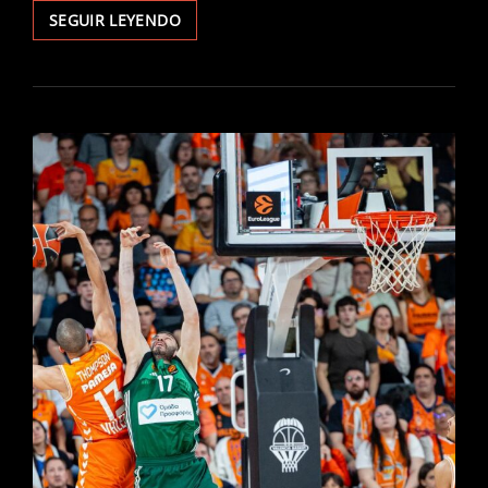
SEGUIR LEYENDO
VALENCIA
BASKET
FEMENINO
AVANZA
A
SEMIFINALES
TRAS
VENCER
A
ENSINO
LUGO