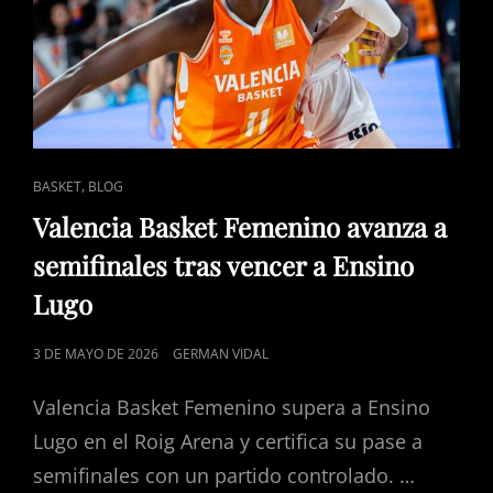
ENLACES
,
BASKET
BLOG
DE
Valencia Basket Femenino avanza a
CATEGORÍAS
semifinales tras vencer a Ensino
Lugo
PUBLICADO
3 DE MAYO DE 2026
GERMAN VIDAL
EL
Valencia Basket Femenino supera a Ensino
Lugo en el Roig Arena y certifica su pase a
semifinales con un partido controlado. …