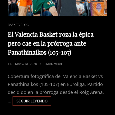
ENLACES
,
BASKET
BLOG
DE
El Valencia Basket roza la épica
CATEGORÍAS
pero cae en la prórroga ante
Panathinaikos (105-107)
PUBLICADO
1 DE MAYO DE 2026
GERMAN VIDAL
EL
Cobertura fotográfica del Valencia Basket vs
Panathinaikos (105-107) en Euroliga. Partido
decidido en la prórroga desde el Roig Arena.
…
SEGUIR LEYENDO
EL
VALENCIA
BASKET