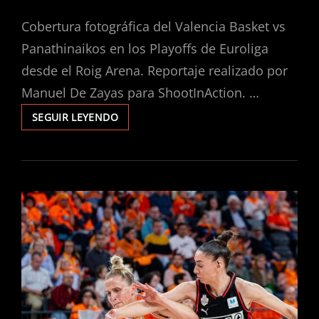
EL
Cobertura fotográfica del Valencia Basket vs
Panathinaikos en los Playoffs de Euroliga
desde el Roig Arena. Reportaje realizado por
Manuel De Zayas para ShootInAction. …
SEGUIR LEYENDO
VALENCIA
BASKET
VS
PANATHINAIKOS
|
5º
PARTIDO
DE
PLAYOFF
DE
EUROLIGA
EN
EL
ROIG