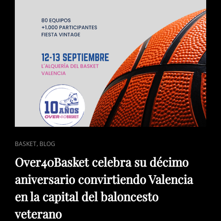
ENLACES
,
BASKET
BLOG
DE
Over40Basket celebra su décimo
CATEGORÍAS
aniversario convirtiendo Valencia
en la capital del baloncesto
veterano