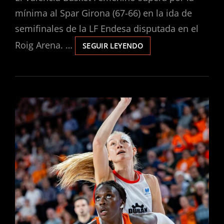
mínima al Spar Girona (67-66) en la ida de
semifinales de la LF Endesa disputada en el
Roig Arena. …
SEGUIR LEYENDO
VALENCIA
BASKET
GOLPEA
PRIMERO
ANTE
SPAR
GIRONA
EN
UNA
SEMIFINAL
MARCADA
POR
LA
TENSIÓN
(67-
66)