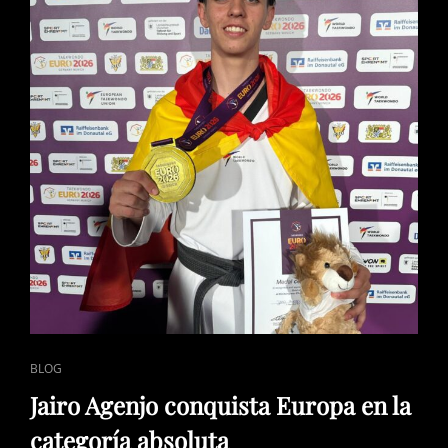
DE
LA
FINAL
FOUR
EN
EL
ROIG
ARENA
(88-
83)
ENLACES
BLOG
DE
Jairo Agenjo conquista Europa en la
CATEGORÍAS
categoría absoluta