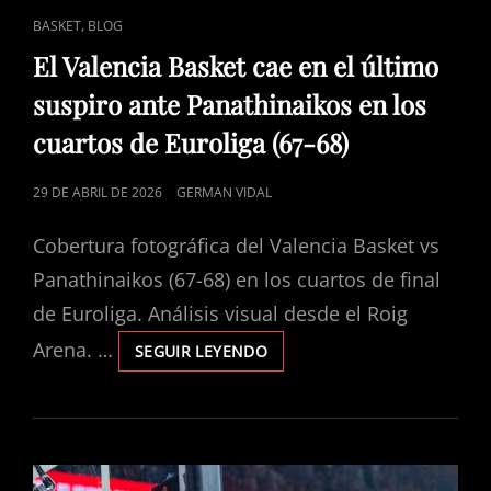
ENLACES
,
BASKET
BLOG
DE
El Valencia Basket cae en el último
CATEGORÍAS
suspiro ante Panathinaikos en los
cuartos de Euroliga (67-68)
PUBLICADO
29 DE ABRIL DE 2026
GERMAN VIDAL
EL
Cobertura fotográfica del Valencia Basket vs
Panathinaikos (67-68) en los cuartos de final
de Euroliga. Análisis visual desde el Roig
Arena. …
SEGUIR LEYENDO
EL
VALENCIA
BASKET
CAE
EN
EL
ÚLTIMO