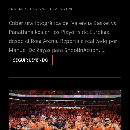
PUBLICADO
14 DE MAYO DE 2026
GERMAN VIDAL
EL
Cobertura fotográfica del Valencia Basket vs
Panathinaikos en los Playoffs de Euroliga
desde el Roig Arena. Reportaje realizado por
Manuel De Zayas para ShootInAction. …
SEGUIR LEYENDO
OVER40BASKET
CELEBRA
SU
DÉCIMO
ANIVERSARIO
CONVIRTIENDO
VALENCIA
EN
LA
CAPITAL
DEL
BALONCESTO