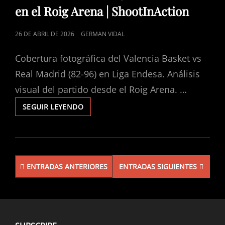
CATEGORÍAS
en el Roig Arena | ShootInAction
PUBLICADO
26 DE ABRIL DE 2026
GERMAN VIDAL
EL
Cobertura fotográfica del Valencia Basket vs
Real Madrid (82-96) en Liga Endesa. Análisis
visual del partido desde el Roig Arena. …
SEGUIR LEYENDO
VALENCIA
BASKET
82-
96
REAL
Navegación
MADRID
ENTRADAS ANTERIORES
ENTRADAS SIGUIENTES
de
EN
EL
entradas
ROIG
ARENA
|
SHOOTINACTION