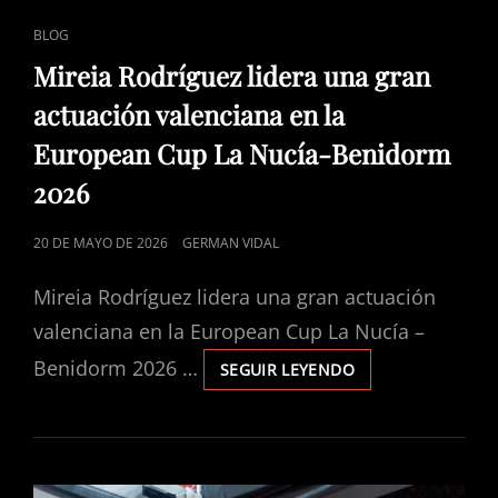
ENLACES
BLOG
DE
Mireia Rodríguez lidera una gran
CATEGORÍAS
actuación valenciana en la
European Cup La Nucía-Benidorm
2026
PUBLICADO
20 DE MAYO DE 2026
GERMAN VIDAL
EL
Mireia Rodríguez lidera una gran actuación
valenciana en la European Cup La Nucía –
Benidorm 2026 …
SEGUIR LEYENDO
MIREIA
RODRÍGUEZ
LIDERA
UNA
GRAN
ACTUACIÓN