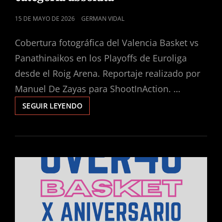
PUBLICADO
15 DE MAYO DE 2026
GERMAN VIDAL
EL
Cobertura fotográfica del Valencia Basket vs
Panathinaikos en los Playoffs de Euroliga
desde el Roig Arena. Reportaje realizado por
Manuel De Zayas para ShootInAction. …
SEGUIR LEYENDO
JAIRO
AGENJO
CONQUISTA
EUROPA
EN
LA
CATEGORÍA
ABSOLUTA