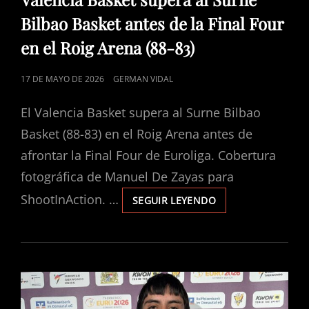
CATEGORÍAS
Bilbao Basket antes de la Final Four
en el Roig Arena (88-83)
PUBLICADO
17 DE MAYO DE 2026
GERMAN VIDAL
EL
El Valencia Basket supera al Surne Bilbao
Basket (88-83) en el Roig Arena antes de
afrontar la Final Four de Euroliga. Cobertura
fotográfica de Manuel De Zayas para
ShootInAction. …
SEGUIR LEYENDO
VALENCIA
BASKET
SUPERA
AL
SURNE
BILBAO
BASKET
ANTES