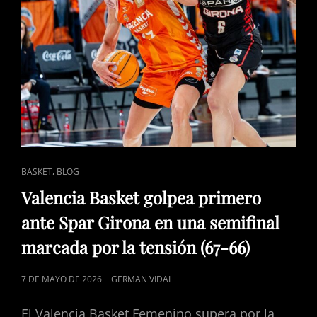
ARENA
ENLACES
,
BASKET
BLOG
DE
Valencia Basket golpea primero
CATEGORÍAS
ante Spar Girona en una semifinal
marcada por la tensión (67-66)
PUBLICADO
7 DE MAYO DE 2026
GERMAN VIDAL
EL
El Valencia Basket Femenino supera por la